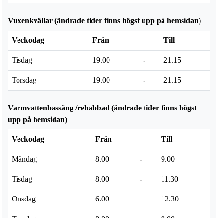
Vuxenkvällar (ändrade tider finns högst upp på hemsidan)
Veckodag
Från
Till
Tisdag
19.00
-
21.15
Torsdag
19.00
-
21.15
Varmvattenbassäng /rehabbad (ändrade tider finns högst
upp på hemsidan)
Veckodag
Från
Till
Måndag
8.00
-
9.00
Tisdag
8.00
-
11.30
Onsdag
6.00
-
12.30